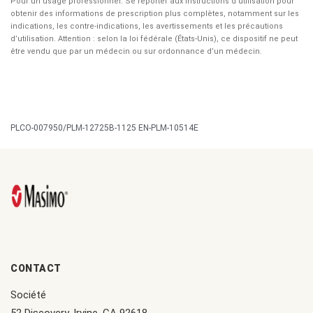
Pour un usage professionnel. Se reporter aux instructions d’utilisation pour
obtenir des informations de prescription plus complètes, notamment sur les
indications, les contre-indications, les avertissements et les précautions
d’utilisation. Attention : selon la loi fédérale (États-Unis), ce dispositif ne peut
être vendu que par un médecin ou sur ordonnance d’un médecin.
PLCO-007950/PLM-12725B-1125 EN-PLM-10514E
CONTACT
Société
52 Discovery, Irvine, CA 92618