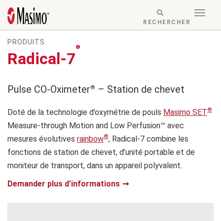
Skip to content
Togg
Menu
RESPONSIVE
RECHERCHER
navig
MODE
PRODUITS
-
®
SEARCH
Radical-7
BUTTON
Pulse CO-Oximeter
– Station de chevet
®
®
Doté de la technologie d’oxymétrie de pouls
Masimo SET
Measure-through Motion and Low Perfusion™ avec
®
mesures évolutives
rainbow
, Radical-7 combine les
fonctions de station de chevet, d’unité portable et de
moniteur de transport, dans un appareil polyvalent.
Demander plus d’informations