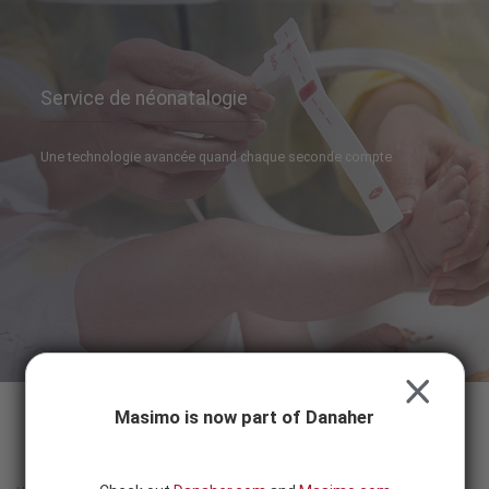
Skip to content
-
SEARCH
BUTTON
Service de néonatalogie
Une technologie avancée quand chaque seconde compte
CLOSE
Masimo is now part of Danaher