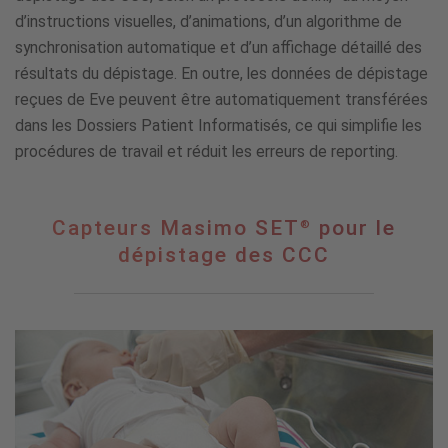
d’instructions visuelles, d’animations, d’un algorithme de
synchronisation automatique et d’un affichage détaillé des
résultats du dépistage. En outre, les données de dépistage
reçues de Eve peuvent être automatiquement transférées
dans les Dossiers Patient Informatisés, ce qui simplifie les
procédures de travail et réduit les erreurs de reporting.
Capteurs
Capteurs Masimo SET
pour le
®
®
Masimo
dépistage des CCC
SET
pour
le
dépistage
des
CCC