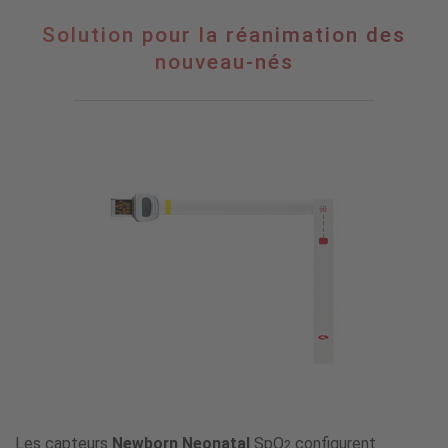
Solution
Solution pour la réanimation des
pour
nouveau-nés
la
réanimation
des
nouveau-
nés
Les capteurs
Newborn Neonatal
SpO
configurent
2