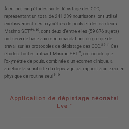
À ce jour, cinq études sur le dépistage des CCC,
représentant un total de 241 239 nourrissons, ont utilisé
exclusivement des oxymètres de pouls et des capteurs
®
6-10
Masimo SET
, dont deux d’entre elles (59 876 sujets)
ont servi de base aux recommandations du groupe de
8,9,11
travail sur les protocoles de dépistage des CCC.
Ces
®
études, toutes utilisant Masimo SET
, ont conclu que
l’oxymétrie de pouls, combinée à un examen clinique, a
amélioré la sensibilité du dépistage par rapport à un examen
6-10
physique de routine seul.
Application
Application de dépistage néonatal
de
Eve™
dépistage
néonatal
Eve™