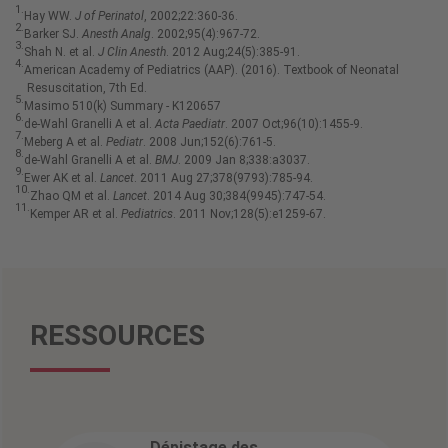
1.
Hay WW.
J of Perinatol
, 2002;22:360-36.
2.
Barker SJ.
Anesth Analg
. 2002;95(4):967-72.
3.
Shah N. et al.
J Clin Anesth
. 2012 Aug;24(5):385-91.
4.
American Academy of Pediatrics (AAP). (2016). Textbook of Neonatal
Resuscitation, 7th Ed.
5.
Masimo 510(k) Summary - K120657
6.
de-Wahl Granelli A et al.
Acta Paediatr
. 2007 Oct;96(10):1455-9.
7.
Meberg A et al.
Pediatr
. 2008 Jun;152(6):761-5.
8.
de-Wahl Granelli A et al.
BMJ
. 2009 Jan 8;338:a3037.
9.
Ewer AK et al.
Lancet
. 2011 Aug 27;378(9793):785-94.
10.
Zhao QM et al.
Lancet
. 2014 Aug 30;384(9945):747-54.
11.
Kemper AR et al.
Pediatrics
. 2011 Nov;128(5):e1259-67.
RESSOURCES
Dépistage des