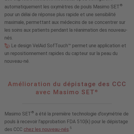
®
automatiquement les oxymètres de pouls Masimo SET
pour un délai de réponse plus rapide et une sensibilité
maximale, permettant aux médecins de se concentrer sur
les soins aux patients pendant la réanimation des nouveau-
nés.
Le design VelAid SofTouch™ permet une application et
un repositionnement rapides du capteur sur la peau du
nouveau-né.
Amélioration
Amélioration du dépistage des CCC
du
avec Masimo SET
®
dépistage
des
CCC
®
Masimo SET
a été la première technologie d’oxymétrie de
avec
®
Masimo
pouls à recevoir l’approbation FDA 510(k) pour le dépistage
SET
5
des CCC
chez les nouveau-nés
.