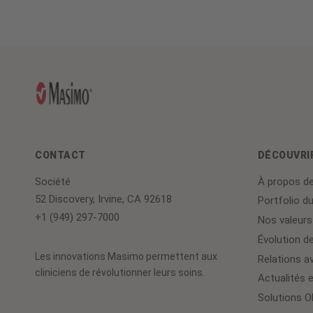
Actualités
et
médias
CONTACT
DÉCOUVRI
Société
À propos d
52 Discovery, Irvine, CA 92618
Portfolio du
+1 (949) 297-7000
Nos valeurs
Évolution de
Les innovations Masimo permettent aux
Relations av
cliniciens de révolutionner leurs soins.
Actualités 
Solutions 