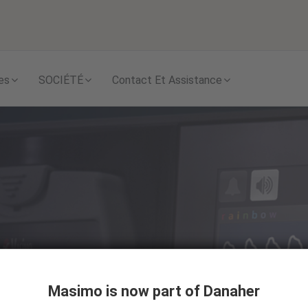
Skip to content
es
SOCIÉTÉ
Contact Et Assistance
Masimo is now part of Danaher
 cliniciens à évaluer la réponse au