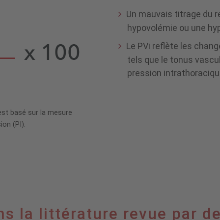
Un mauvais titrage du r
hypovolémie ou une hyp
Le PVi reflète les chan
tels que le tonus vascul
pression intrathoraciqu
) est basé sur la mesure
ion (PI).
s la littérature revue par d