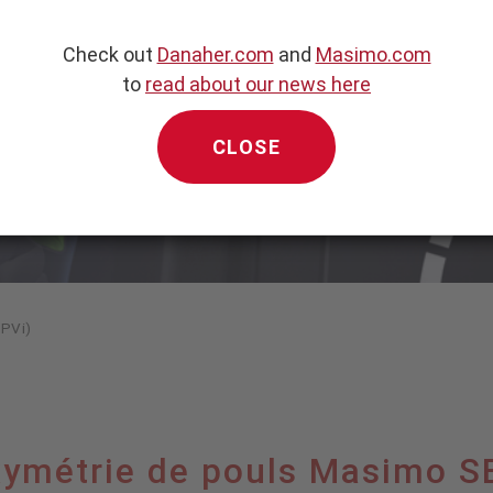
ous ventilation mécanique
Check out
Danaher.com
and
Masimo.com
to
read about our news here
CLOSE
(PVi)
oxymétrie de pouls Masimo S