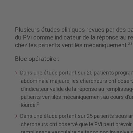
PVi
dans
Plusieurs études cliniques revues par des pair
la
du PVi comme indicateur de la réponse au r
chez les patients ventilés mécaniquement.
2-6
littérature
Bloc opératoire :
Dans une étude portant sur 20 patients progra
revue
abdominale majeure, les chercheurs ont observé
d’indicateur valide de la réponse au remplissag
patients ventilés mécaniquement au cours d’un
par
2
lourde.
Dans une étude portant sur 25 patients sous an
des
chercheurs ont observé que le PVi peut prévoir
remplissage vasculaire de façon non invasive c