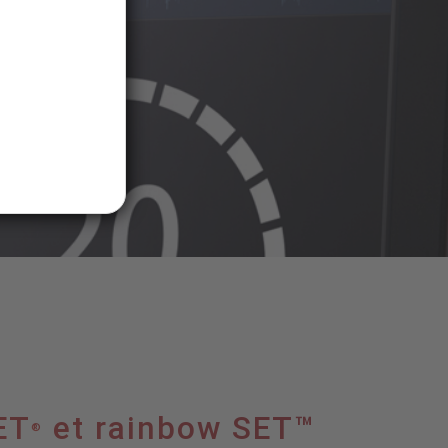
ET
et rainbow SET™
®