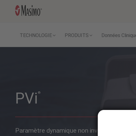
TECHNOLOGIE
PRODUITS
Données Cliniqu
PVi
®
Paramètre dynamique non invasif qui aide les