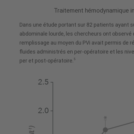
dans
Traitement hémodynamique ind
les
Dans une étude portant sur 82 patients ayant su
abdominale lourde, les chercheurs ont observé q
remplissage au moyen du PVi avait permis de ré
protocoles
fluides administrés en per-opératoire et les niv
5
per et post-opératoire.
de
gestion
des