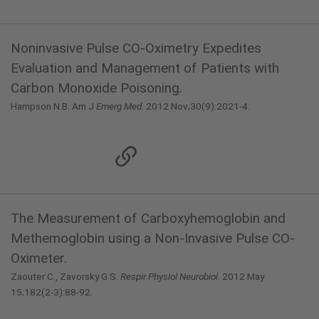
Noninvasive Pulse CO-Oximetry Expedites
Evaluation and Management of Patients with
Carbon Monoxide Poisoning.
Hampson N.B. Am J
Emerg Med
. 2012 Nov;30(9):2021-4.
The Measurement of Carboxyhemoglobin and
Methemoglobin using a Non-Invasive Pulse CO-
Oximeter.
Zaouter C., Zavorsky G.S.
Respir Physiol Neurobiol
. 2012 May
15;182(2-3):88-92.