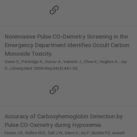
Noninvasive Pulse CO-Oximetry Screening in the
Emergency Department Identifies Occult Carbon
Monoxide Toxicity.
Suner S., Partridge R., Sucov A., Valente J., Chee K., Hughes A., Jay
G.
J Emerg Med
. 2008 May;34(4):441-50.
Accuracy of Carboxyhemoglobin Detection by
Pulse CO-Oximetry during Hypoxemia
Feiner J.R., Rollins M.D., Sall J.W., Eilers H., Au P., Bickler P.E.
Anesth