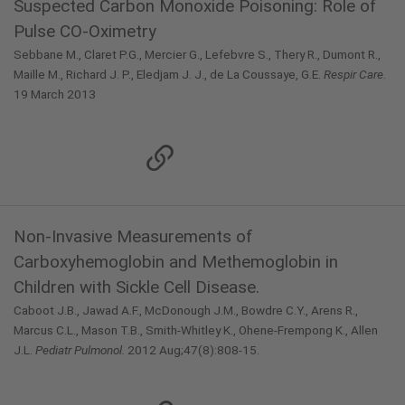
Suspected Carbon Monoxide Poisoning: Role of
Pulse CO-Oximetry
Sebbane M., Claret P.G., Mercier G., Lefebvre S., Thery R., Dumont R.,
Maille M., Richard J. P., Eledjam J. J., de La Coussaye, G.E.
Respir Care
.
19 March 2013
Non-Invasive Measurements of
Carboxyhemoglobin and Methemoglobin in
Children with Sickle Cell Disease.
Caboot J.B., Jawad A.F., McDonough J.M., Bowdre C.Y., Arens R.,
Marcus C.L., Mason T.B., Smith-Whitley K., Ohene-Frempong K., Allen
J.L.
Pediatr Pulmonol.
2012 Aug;47(8):808-15.