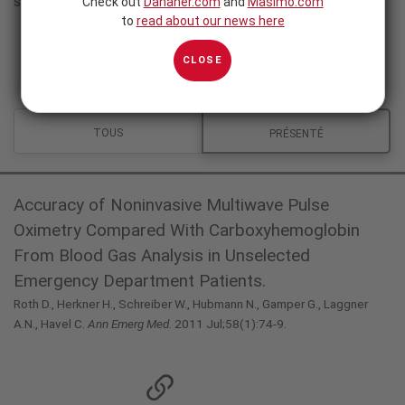
sont disponibles en anglais.
Check out
Danaher.com
and
Masimo.com
to
read about our news here
CLOSE
TOUS
PRÉSENTÉ
Accuracy of Noninvasive Multiwave Pulse
Oximetry Compared With Carboxyhemoglobin
From Blood Gas Analysis in Unselected
Emergency Department Patients.
Roth D., Herkner H., Schreiber W., Hubmann N., Gamper G., Laggner
A.N., Havel C.
Ann Emerg Med.
2011 Jul;58(1):74-9.