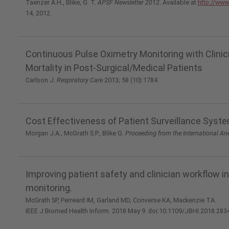
Taenzer A.H., Blike, G. T.
APSF Newsletter 2012
. Available at:
http://www
14, 2012.
Continuous Pulse Oximetry Monitoring with Clinic
Mortality in Post-Surgical/Medical Patients
Carlson J.
Respiratory Care
2013; 58 (10):1784
Cost Effectiveness of Patient Surveillance Syst
Morgan J.A., McGrath S.P., Blike G.
Proceeding from the International A
Improving patient safety and clinician workflow i
monitoring.
McGrath SP, Perreard IM, Garland MD, Converse KA, Mackenzie TA.
IEEE J Biomed Health Inform. 2018 May 9. doi:10.1109/JBHI.2018.283