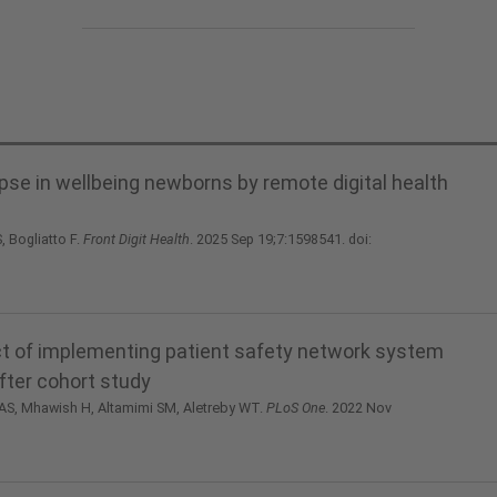
se in wellbeing newborns by remote digital health
, Bogliatto F.
Front Digit Health
. 2025 Sep 19;7:1598541. doi:
t of implementing patient safety network system
fter cohort study
 AS, Mhawish H, Altamimi SM, Aletreby WT.
PLoS One
. 2022 Nov