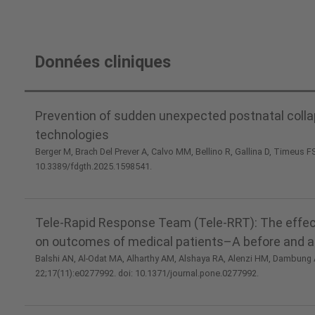
Patient
Patient
Données cliniques
SafetyNet™
SafetyNet™
§
Prevention of sudden unexpected postnatal collap
technologies
Berger M, Brach Del Prever A, Calvo MM, Bellino R, Gallina D, Timeus FS
10.3389/fdgth.2025.1598541.
Tele-Rapid Response Team (Tele-RRT): The effec
on outcomes of medical patients–A before and a
Balshi AN, Al-Odat MA, Alharthy AM, Alshaya RA, Alenzi HM, Dambung
22;17(11):e0277992. doi: 10.1371/journal.pone.0277992.