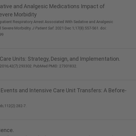
dative and Analgesic Medications Impact of
evere Morbidity
patient Respiratory Arrest Associated With Sedative and Analgesic
d Severe Morbidity.
J Patient Saf
. 2021 Dec 1;17(8):557-561. doi:
99
are Units: Strategy, Design, and Implementation.
 2016;42(7):293302. PubMed PMID: 27301832.
Events and Intensive Care Unit Transfers: A Before-
eb;112(2):282-7.
ience.