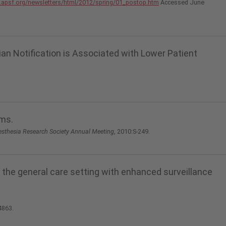
.apsf.org/newsletters/html/2012/spring/01_postop.htm
Accessed June
ian Notification is Associated with Lower Patient
ems.
nesthesia Research Society Annual Meeting
, 2010:S-249.
n the general care setting with enhanced surveillance
4863.