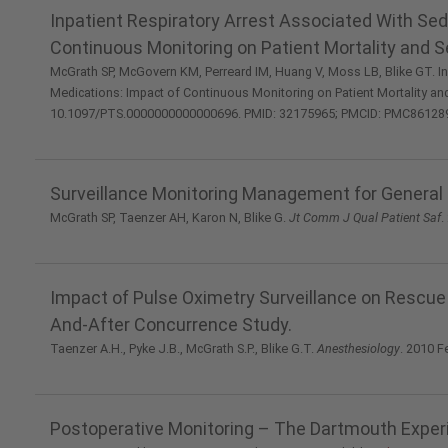
Inpatient Respiratory Arrest Associated With Se
Continuous Monitoring on Patient Mortality and S
McGrath SP, McGovern KM, Perreard IM, Huang V, Moss LB, Blike GT. In
Medications: Impact of Continuous Monitoring on Patient Mortality an
10.1097/PTS.0000000000000696. PMID: 32175965; PMCID: PMC86128
Surveillance Monitoring Management for General C
McGrath SP, Taenzer AH, Karon N, Blike G.
Jt Comm J Qual Patient Saf
.
Impact of Pulse Oximetry Surveillance on Rescue 
And-After Concurrence Study.
Taenzer A.H., Pyke J.B., McGrath S.P., Blike G.T.
Anesthesiology
. 2010 F
Postoperative Monitoring – The Dartmouth Exper