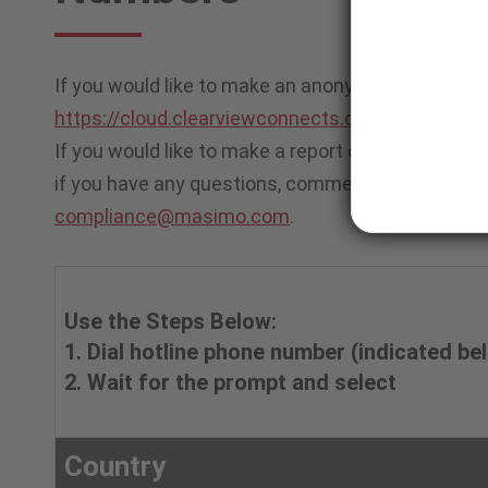
Reporting
If you would like to make an anonymous report onli
Numbers
https://cloud.clearviewconnects.com/#/
If you would like to make a report directly to Ma
if you have any questions, comments, or concerns
compliance@masimo.com
.
Use the Steps Below:
1. Dial hotline phone number (indicated be
2. Wait for the prompt and select
Country