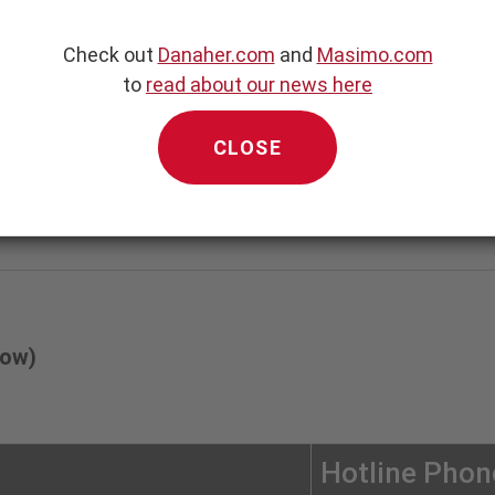
Check out
Danaher.com
and
Masimo.com
to
read about our news here
ne, please visit
CLOSE
simo's Compliance team, or
, please email us at
low)
Hotline Pho