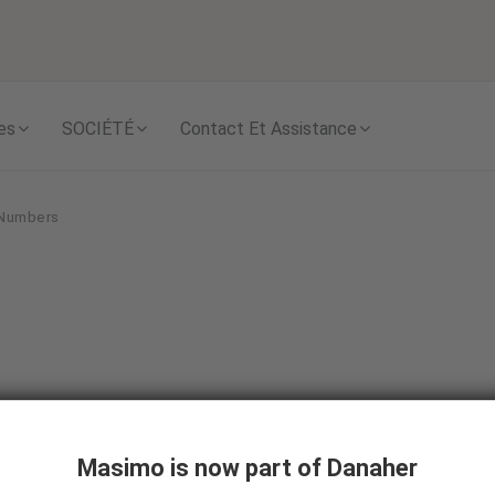
Skip to content
es
SOCIÉTÉ
Contact Et Assistance
 Numbers
 Reporting
Masimo is now part of Danaher