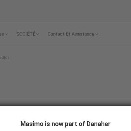
Skip to content
es
SOCIÉTÉ
Contact Et Assistance
edical
national Biomedic
Masimo is now part of Danaher
ical