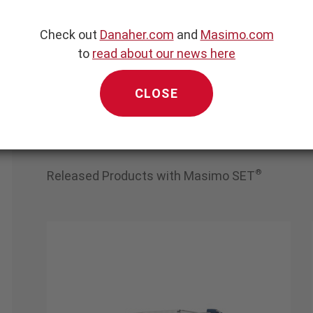
Check out
Danaher.com
and
Masimo.com
to
read about our news here
CLOSE
*
Released Products
®
Released Products with Masimo SET