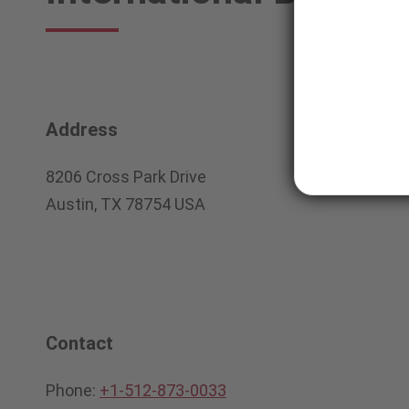
Address
8206 Cross Park Drive
Austin, TX 78754 USA
Contact
Phone:
+1-512-873-0033